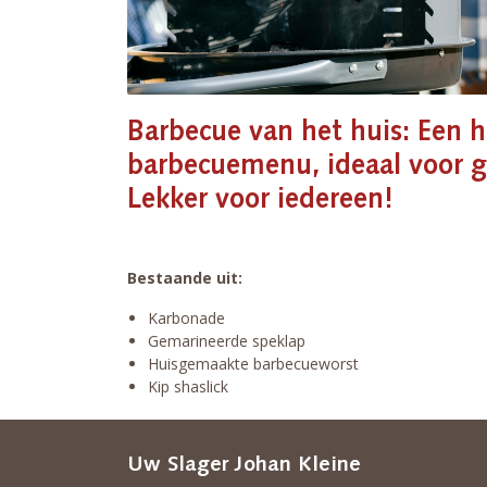
Barbecue van het huis: Een h
barbecuemenu, ideaal voor g
Lekker voor iedereen!
Bestaande uit:
Karbonade
Gemarineerde speklap
Huisgemaakte barbecueworst
Kip shaslick
Uw Slager Johan Kleine