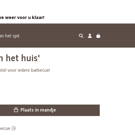
e weer voor u klaar!
an het spit
n het huis'
hotel voor iedere barbecue!
Plaats in mandje
rbecue