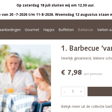
Op zaterdag 18 juli sluiten wij om 12.30 uur.
 van 20 -7-2026 t/m 11-8-2026. Woensdag 12 augustus staan w
anbiedingen
Gourmet
Hapjes
Buffetten
Barbecue
Varken a
1. Barbecue 'va
Heerlijk gevarieerd, lekkere sc
€ 7,98
per persoon
–
+
Bekijk meer uit de collectie ba