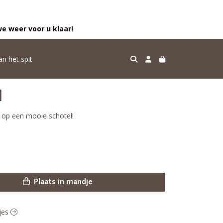
e weer voor u klaar!
an het spit
l
n op een mooie schotel!
Plaats in mandje
pjes