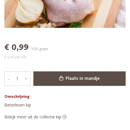
€ 0,99
100 gram
€ 9,90 per kilo
–
+
Plaats in mandje
Omschrijving
Beterleven kip
Bekijk meer uit de collectie kip