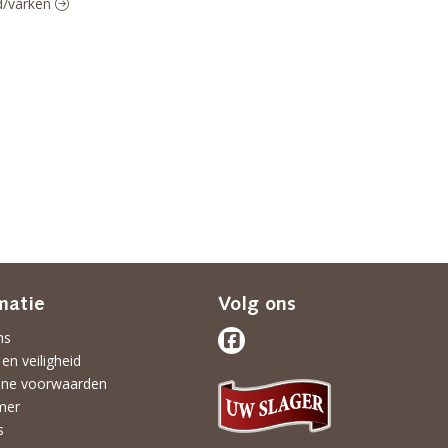
nd/varken
matie
Volg ons
ns
 en veiligheid
ne voorwaarden
mer
s