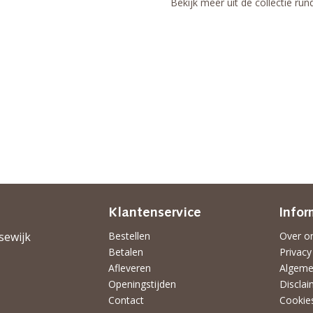
Bekijk meer uit de collectie ru
Klantenservice
Infor
sewijk
Bestellen
Over o
Betalen
Privacy
Afleveren
Algeme
Openingstijden
Disclai
Contact
Cookie