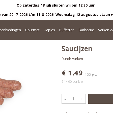
Op zaterdag 18 juli sluiten wij om 12.30 uur.
 van 20 -7-2026 t/m 11-8-2026. Woensdag 12 augustus staan w
anbiedingen
Gourmet
Hapjes
Buffetten
Barbecue
Varken a
Saucijzen
Rund/ varken
€ 1,49
100 gram
€ 14,90 per kilo
–
+