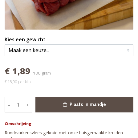
Kies een gewicht
€ 1,89
100 gram
€ 18,90 per kilo
–
+
Plaats in mandje
Omschrijving
Rund/varkensvlees gekruid met onze huisgemaakte kruiden