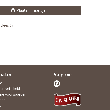
Plaats in mandje
ndvlees
matie
Volg ons
ns
 en veiligheid
ne voorwaarden
mer
s