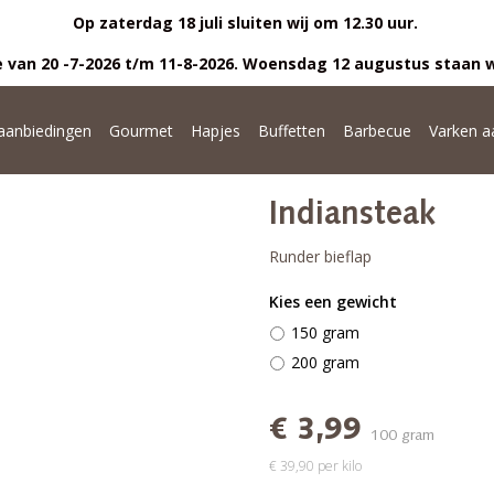
Op zaterdag 18 juli sluiten wij om 12.30 uur.
 van 20 -7-2026 t/m 11-8-2026. Woensdag 12 augustus staan w
anbiedingen
Gourmet
Hapjes
Buffetten
Barbecue
Varken a
Indiansteak
Runder bieflap
Kies een gewicht
150 gram
200 gram
€ 3,99
100 gram
€ 39,90 per kilo