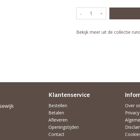
–
+
Bekijk meer uit de collectie ru
Klantenservice
Infor
sewijk
Bestellen
Over o
Betalen
Privacy
Afleveren
Algeme
Openingstijden
Disclai
Contact
Cookie