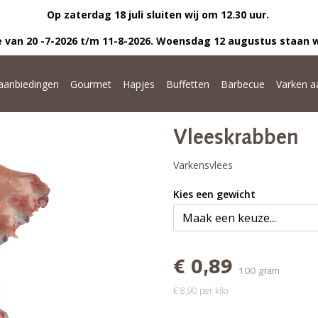
Op zaterdag 18 juli sluiten wij om 12.30 uur.
 van 20 -7-2026 t/m 11-8-2026. Woensdag 12 augustus staan w
anbiedingen
Gourmet
Hapjes
Buffetten
Barbecue
Varken a
Vleeskrabben
Varkensvlees
Kies een gewicht
€ 0,89
100 gram
€ 8,90 per kilo