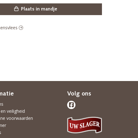
Plaats in mandje
rkensvlees
matie
Volg ons
ns
 en veiligheid
ne voorwaarden
mer
s