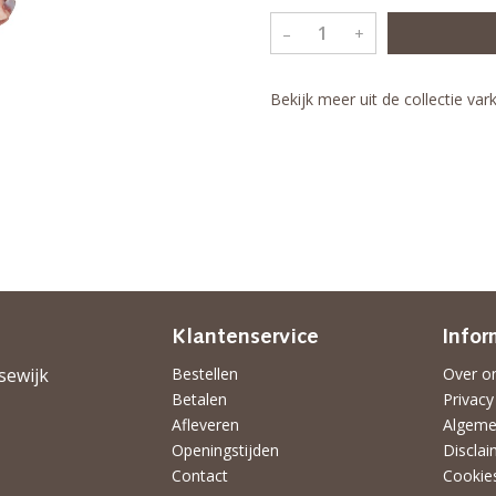
–
+
Bekijk meer uit de collectie va
Klantenservice
Infor
sewijk
Bestellen
Over o
Betalen
Privacy
Afleveren
Algeme
Openingstijden
Disclai
Contact
Cookie