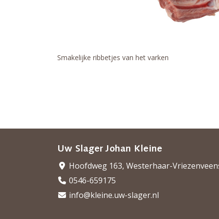
Smakelijke ribbetjes van het varken
Uw Slager Johan Kleine
Hoofdweg 163, Westerhaar-Vriezenveen
0546-659175
info@kleine.uw-slager.nl